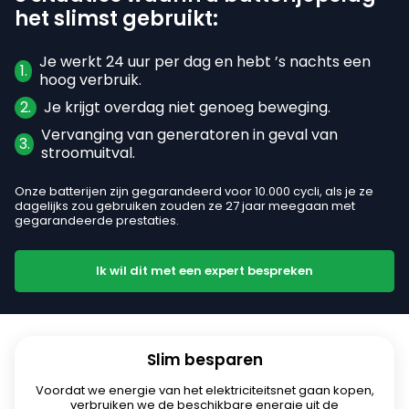
Spanje
het slimst gebruikt:
Engels
Je werkt 24 uur per dag en hebt ’s nachts een
1.
Zweden
hoog verbruik.
Engels
2.
Je krijgt overdag niet genoeg beweging.
Vervanging van generatoren in geval van
3.
stroomuitval.
Polen
Pools
|
Engels
Onze batterijen zijn gegarandeerd voor 10.000 cycli, als je ze
dagelijks zou gebruiken zouden ze 27 jaar meegaan met
gegarandeerde prestaties.
Kun je je regio niet zien?
Alle regio’s weergeven
Ik wil dit met een expert bespreken
Slim besparen
Voordat we energie van het elektriciteitsnet gaan kopen,
verbruiken we de beschikbare energie uit de