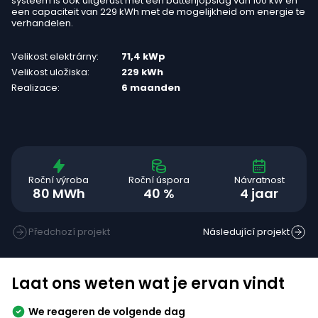
systeem is ook uitgerust met een batterijopslag van 100 kW en
een capaciteit van 229 kWh met de mogelijkheid om energie te
verhandelen.
Velikost elektrárny:
71,4 kWp
Velikost uložiska:
229 kWh
Realizace:
6 maanden
Roční výroba
Roční úspora
Návratnost
80 MWh
40 %
4 jaar
Předchozí projekt
Následující projekt
Laat ons weten wat je ervan vindt
We reageren de volgende dag