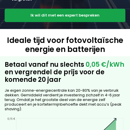
Engels
Ik wil dit met een expert bespreken
Cyprus
Engels
Denemarken
Ideale tijd voor fotovoltaïsche
Engels
energie en batterijen
Estland
Engels
Betaal vanaf nu slechts
0,05 €/kWh
en vergrendel de prijs voor de
Finland
komende 20 jaar
Engels
Je eigen zonne-energiecentrale kan 20-80% van je verbruik
Frankrijk
dekken. Gemiddeld verdient je investering zichzelf in 4-6 jaar
Engels
terug. Omdat je het grootste deel van de energie zelf
produceert en je kortetermijnbehoefte dekt met accu’s (peak
shaving).
Duitsland
Duits
|
Engels