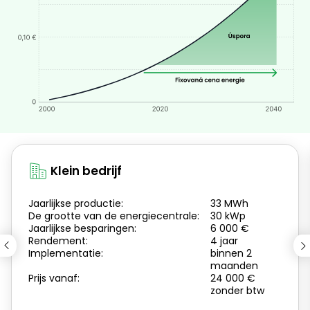
Griekenland
Engels
Hongarije
Magyar
|
Engels
Ierland
Engels
Italië
Engels
Klein bedrijf
Letland
Engels
Jaarlijkse productie:
33 MWh
De grootte van de energiecentrale:
30 kWp
Litouwen
Jaarlijkse besparingen:
6 000 €
Engels
Rendement:
4 jaar
Implementatie:
binnen 2
maanden
Luxemburg
Prijs vanaf:
24 000 €
Duits
|
Engels
zonder btw