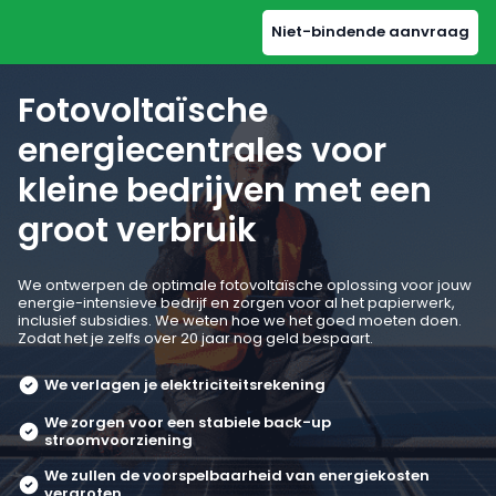
Niet-bindende aanvraag
Selecteer uw regio
Fotovoltaïsche
energiecentrales voor
kleine bedrijven met een
Tsjechië
groot verbruik
Tsjechisch
|
Engels
Oostenrijk
We ontwerpen de optimale fotovoltaïsche oplossing voor jouw
Duits
|
Engels
energie-intensieve bedrijf en zorgen voor al het papierwerk,
inclusief subsidies. We weten hoe we het goed moeten doen.
Zodat het je zelfs over 20 jaar nog geld bespaart.
België
Duits
|
Engels
We verlagen je elektriciteitsrekening
Bulgarije
We zorgen voor een stabiele back-up
Engels
stroomvoorziening
We zullen de voorspelbaarheid van energiekosten
Kroatië
vergroten