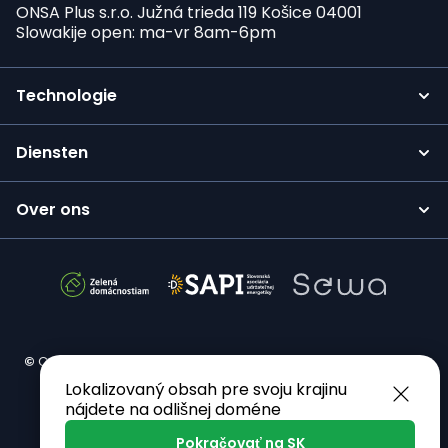
Malta
ONSA Plus s.r.o. Južná trieda 119 Košice 04001
Engels
Slowakije open: ma-vr 8am-6pm
Nederland
Nederlands
|
Engels
Technologie
Polen
Diensten
Pools
|
Engels
Portugal
Over ons
Engels
Roemenië
Română
|
Engels
Slowakije
Slowaaks
|
Engels
©
Copyright 2026 ONSA Plus s.r.o. Alle rechten voorbehouden.
Lokalizovaný obsah pre svoju krajinu
Slovenië
nájdete na odlišnej doméne
Engels
Pokračovať na SK
Lamaist LLC – webontwikkeling