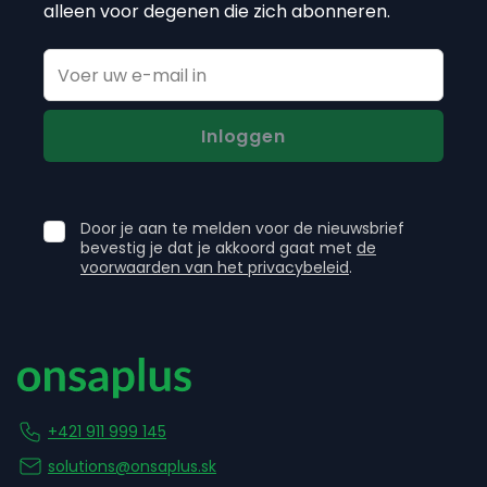
Griekenland
alleen voor degenen die zich abonneren.
Engels
Hongarije
Magyar
|
Engels
Inloggen
Ierland
Engels
Italië
Door je aan te melden voor de nieuwsbrief
Engels
bevestig je dat je akkoord gaat met
de
voorwaarden van het privacybeleid
.
Letland
Engels
Litouwen
Engels
Luxemburg
+421 911 999 145
Duits
|
Engels
solutions@onsaplus.sk