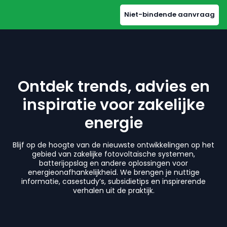
Niet-bindende aanvraag
Selecteer uw regio
Ontdek trends, advies en
Tsjechië
inspiratie voor zakelijke
Tsjechisch
|
Engels
energie
Oostenrijk
Duits
|
Engels
Blijf op de hoogte van de nieuwste ontwikkelingen op het
gebied van zakelijke fotovoltaïsche systemen,
België
batterijopslag en andere oplossingen voor
Duits
|
Engels
energieonafhankelijkheid. We brengen je nuttige
informatie, casestudy’s, subsidietips en inspirerende
verhalen uit de praktijk.
Bulgarije
Engels
Kroatië