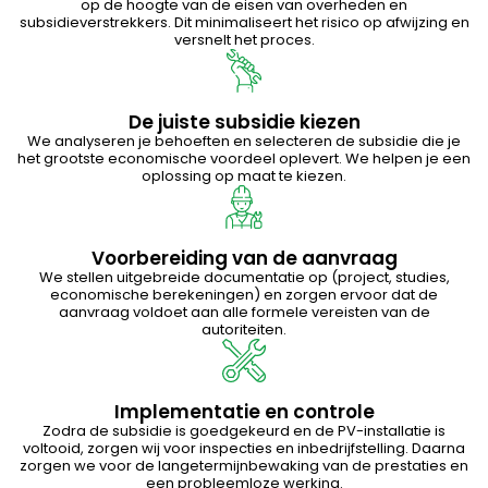
op de hoogte van de eisen van overheden en
Spanje
subsidieverstrekkers. Dit minimaliseert het risico op afwijzing en
Engels
versnelt het proces.
Zweden
Engels
De juiste subsidie kiezen
We analyseren je behoeften en selecteren de subsidie die je
het grootste economische voordeel oplevert. We helpen je een
oplossing op maat te kiezen.
Polen
Pools
|
Engels
Voorbereiding van de aanvraag
We stellen uitgebreide documentatie op (project, studies,
Kun je je regio niet zien?
economische berekeningen) en zorgen ervoor dat de
Alle regio’s weergeven
aanvraag voldoet aan alle formele vereisten van de
autoriteiten.
Implementatie en controle
Zodra de subsidie is goedgekeurd en de PV-installatie is
voltooid, zorgen wij voor inspecties en inbedrijfstelling. Daarna
zorgen we voor de langetermijnbewaking van de prestaties en
een probleemloze werking.