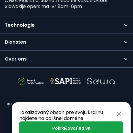
ONSA Plus s.r.o. Južná trieda 119 Košice 04001
Slowakije open: ma-vr 8am-6pm
Technologie
Diensten
Over ons
©
Copyright 2026 ONSA Plus s.r.o. Alle rechten voorbehouden.
Lokalizovaný obsah pre svoju krajinu
nájdete na odlišnej doméne
Pokračovať na SK
Lamaist LLC – webontwikkeling