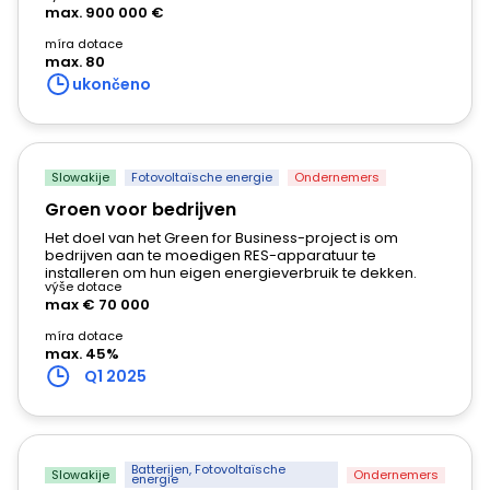
Griekenland
max. 900 000 €
Engels
míra dotace
max. 80
Hongarije
ukončeno
Magyar
|
Engels
Ierland
Engels
Slowakije
Fotovoltaïsche energie
Ondernemers
Groen voor bedrijven
Italië
Engels
Het doel van het Green for Business-project is om
bedrijven aan te moedigen RES-apparatuur te
installeren om hun eigen energieverbruik te dekken.
Letland
výše dotace
max € 70 000
Engels
míra dotace
max. 45%
Litouwen
Q1 2025
Engels
Luxemburg
Duits
|
Engels
Batterijen
,
Fotovoltaïsche
Slowakije
Ondernemers
energie