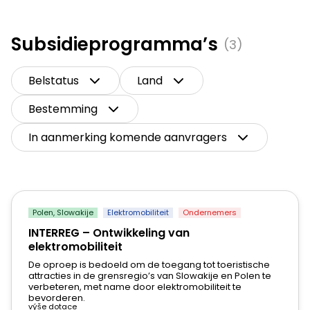
Engels
Subsidieprogramma’s
Cyprus
(3)
Engels
Belstatus
Land
Denemarken
Engels
Bestemming
Estland
In aanmerking komende aanvragers
Engels
Finland
Engels
Polen
,
Slowakije
Elektromobiliteit
Ondernemers
Frankrijk
INTERREG – Ontwikkeling van
Engels
elektromobiliteit
Duitsland
De oproep is bedoeld om de toegang tot toeristische
attracties in de grensregio’s van Slowakije en Polen te
Duits
|
Engels
verbeteren, met name door elektromobiliteit te
bevorderen.
výše dotace