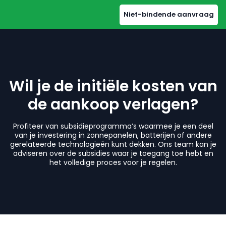
Niet-bindende aanvraag
Selecteer uw regio
Wil je de initiële kosten van
Tsjechië
de aankoop verlagen?
Tsjechisch
|
Engels
Oostenrijk
Profiteer van subsidieprogramma’s waarmee je een deel
Duits
|
Engels
van je investering in zonnepanelen, batterijen of andere
gerelateerde technologieën kunt dekken. Ons team kan je
adviseren over de subsidies waar je toegang toe hebt en
België
het volledige proces voor je regelen.
Duits
|
Engels
Bulgarije
Engels
Kroatië