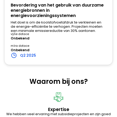
Malta
Bevordering van het gebruik van duurzame
Engels
energiebronnen in
energievoorzieningssystemen
Nederland
Het doel is om de koolstofvoetafdruk te verkleinen en
Nederlands
|
Engels
de energie-efficiëntie te verhogen. Projecten moeten
een minimale emissiereductie van 30% aantonen.
výše dotace
Polen
Onbekend
Pools
|
Engels
míra dotace
Onbekend
Portugal
Q2 2025
Engels
Roemenië
Română
|
Engels
Waarom bij ons?
Slowakije
Slowaaks
|
Engels
Slovenië
Expertise
Engels
We hebben veel ervaring met subsidieprojecten en zijn goed